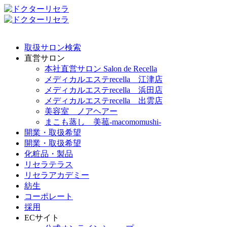
取扱サロン検索
直営サロン
本社直営サロン Salon de Recella
メディカルエステrecella 江津店
メディカルエステrecella 浜田店
メディカルエステrecella 出雲店
美容室 ノアヘアー
まこも蒸し 美菰-macomomushi-
開業・取扱希望
開業・取扱希望
化粧品・製品
リセラテラス
リセラアカデミー
紡生
コーポレート
採用
ECサイト