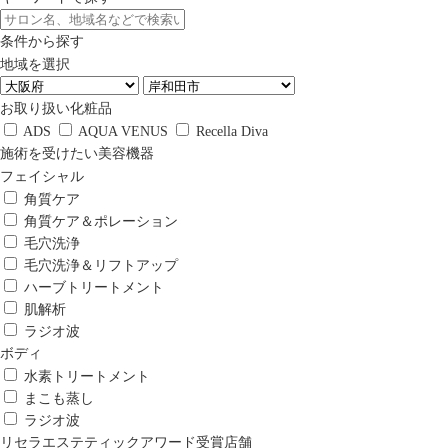
条件から探す
地域を選択
お取り扱い化粧品
ADS
AQUA VENUS
Recella Diva
施術を受けたい美容機器
フェイシャル
角質ケア
角質ケア＆ポレーション
毛穴洗浄
毛穴洗浄＆リフトアップ
ハーブトリートメント
肌解析
ラジオ波
ボディ
水素トリートメント
まこも蒸し
ラジオ波
リセラエステティックアワード受賞店舗