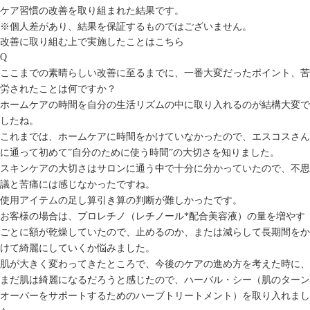
ケア習慣の改善を取り組まれた結果です。
※個人差があり、結果を保証するものではございません。
改善に取り組む上で実施したことはこちら
Q
ここまでの素晴らしい改善に至るまでに、一番大変だったポイント、苦
労されたことは何ですか？
ホームケアの時間を自分の生活リズムの中に取り入れるのが結構大変で
したね。
これまでは、ホームケアに時間をかけていなかったので、エスコスさん
に通って初めて”自分のために使う時間”の大切さを知りました。
スキンケアの大切さはサロンに通う中で十分に分かっていたので、不思
議と苦痛には感じなかったですね。
使用アイテムの足し算引き算の判断が難しかったです。
お客様の場合は、プロレチノ（レチノール*配合美容液）の量を増やす
ごとに額が乾燥していたので、止めるのか、または減らして長期間をか
けて綺麗にしていくか悩みました。
肌が大きく変わってきたところで、今後のケアの進め方を考えた時に、
まだ肌は綺麗になるだろうと感じたので、ハーバル・シー（肌のターン
オーバーをサポートするためのハーブトリートメント）を取り入れまし