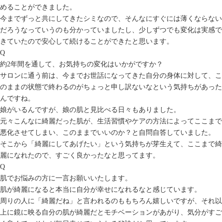
めることができました。
今までずっと共にしてきたシミなので、そんなにすぐには薄くならない
だろうなっていうのも分かっていましたし、少しずつでも変化は実感で
きていたので安心して続けることができたと思います。
Q
約2年間を通して、お気持ちの変化はいかがですか？
サロンに通う前は、今までお世話になってきた自分の身体に対して、こ
のままの状態で終わるのがちょっと申し訳ないなという気持ちがあった
んですね。
娘がいるんですが、娘の肌と見比べる日々もありました。
元々こんなに綺麗だった肌が、生活習慣やケアの方法によってここまで
悪化させてしまい、このままでいいのか？と自問自答していました。
そこから「綺麗にしてあげたい」という気持ちが芽生えて、ここまで綺
麗になれたので、すごく良かったなと思ってます。
Q
肌でお悩みの方に一言お願いいたします。
肌が綺麗になると本当に自分が幸せになれるなと感じています。
周りの人に「綺麗だね」と言われるのももちろん嬉しいですが、それ以
上に鏡に映る自分の肌が綺麗だとモチベーションがあがり、気分がすご