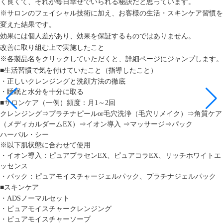
く良くて、それが毎日幸せでいられる秘訣だと思っています。
※サロンのフェイシャル技術に加え、お客様の生活・スキンケア習慣を
変えた結果です。
効果には個人差があり、効果を保証するものではありません。
改善に取り組む上で実施したこと
※各製品名をクリックしていただくと、詳細ページにジャンプします。
■生活習慣で気を付けていたこと（指導したこと）
・正しいクレンジングと洗顔方法の徹底
・睡眠と水分を十分に取る
■サロンケア（一例）頻度：月1～2回
クレンジング⇒プラチナピールor毛穴洗浄（毛穴リメイク）⇒角質ケア
（メディカルダームEX）⇒イオン導入 ⇒マッサージ⇒パック
ハーバル・シー
※以下肌状態に合わせて使用
・イオン導入：ピュアプラセンEX、ピュアコラEX、リッチホワイトエ
ッセンス
・パック：ピュアモイスチャージェルパック、プラチナジェルパック
■スキンケア
・ADSノーマルセット
・ピュアモイスチャークレンジング
・ピュアモイスチャーソープ