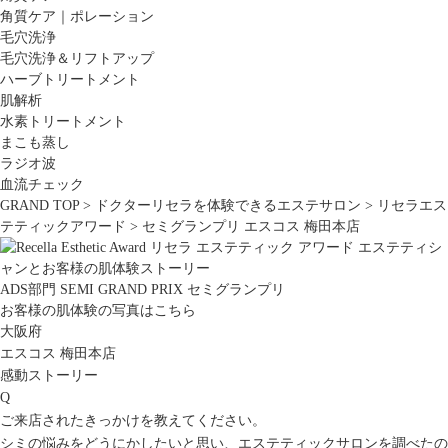
角質ケア｜ポレーション
毛穴洗浄
毛穴洗浄＆リフトアップ
ハーブトリートメント
肌解析
水素トリートメント
まこも蒸し
ラジオ波
血流チェック
GRAND TOP
>
ドクターリセラを体験できるエステサロン
>
リセラエス
テティックアワード
>
セミグランプリ エスコス 梅田本店
ADS部門
SEMI GRAND PRIX
セミグランプリ
お客様の肌体験の写真はこちら
大阪府
エスコス 梅田本店
感動ストーリー
Q
ご来店されたきっかけを教えてください。
シミの悩みをどうにかしたいと思い、エステティックサロンを調べたの