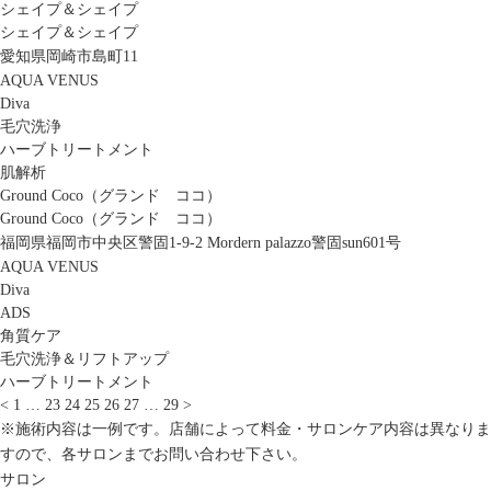
シェイプ＆シェイプ
シェイプ＆シェイプ
愛知県岡崎市島町11
AQUA VENUS
Diva
毛穴洗浄
ハーブトリートメント
肌解析
Ground Coco（グランド ココ）
Ground Coco（グランド ココ）
福岡県福岡市中央区警固1-9-2 Mordern palazzo警固sun601号
AQUA VENUS
Diva
ADS
角質ケア
毛穴洗浄＆リフトアップ
ハーブトリートメント
<
1
…
23
24
25
26
27
…
29
>
※施術内容は一例です。店舗によって料金・サロンケア内容は異なりま
すので、各サロンまでお問い合わせ下さい。
サロン