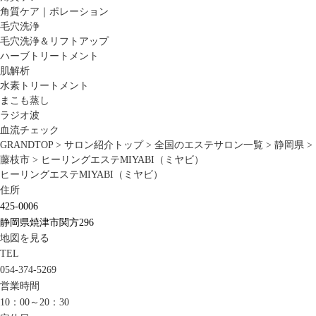
角質ケア｜ポレーション
毛穴洗浄
毛穴洗浄＆リフトアップ
ハーブトリートメント
肌解析
水素トリートメント
まこも蒸し
ラジオ波
血流チェック
GRANDTOP
>
サロン紹介トップ
>
全国のエステサロン一覧
>
静岡県
>
藤枝市
>
ヒーリングエステMIYABI（ミヤビ）
ヒーリングエステMIYABI（ミヤビ）
住所
425-0006
静岡県焼津市関方296
地図を見る
TEL
054-374-5269
営業時間
10：00～20：30