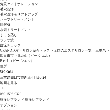
角質ケア｜ポレーション
毛穴洗浄
毛穴洗浄＆リフトアップ
ハーブトリートメント
肌解析
水素トリートメント
まこも蒸し
ラジオ波
血流チェック
GRANDTOP
>
サロン紹介トップ
>
全国のエステサロン一覧
>
三重県
>
四日市市
>
B.ciel.（ビー シエル）
B.ciel.（ビー シエル）
住所
510-0064
三重県四日市市新正4丁目6-24
地図を見る
TEL
080-1596-0329
取扱いブランド
取扱いブランド
オプション