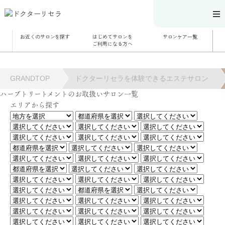
お近くのサロンを探す
はじめてサロンを
サロンケア一覧
サロンでのケアメニ
ご利用になる方へ
ュー
施術別で探す
お悩み別で探す
角質ケア
角質ケア｜ポレーシ
GRANDTOP
ドクターリセラを体験できるエステサロン
ョン
毛穴洗浄
ハーブトリートメントのお取扱いサロン一覧
毛穴洗浄＆リフトア
エリアから探す
ップ
ハーブトリートメン
ト
肌解析
水素トリートメント
まこも蒸し
ラジオ波
血流チェック