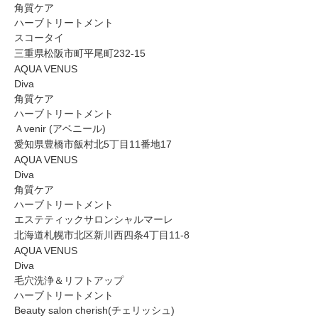
角質ケア
ハーブトリートメント
スコータイ
三重県松阪市町平尾町232-15
AQUA VENUS
Diva
角質ケア
ハーブトリートメント
Ａvenir (アベニール)
愛知県豊橋市飯村北5丁目11番地17
AQUA VENUS
Diva
角質ケア
ハーブトリートメント
エステティックサロンシャルマーレ
北海道札幌市北区新川西四条4丁目11-8
AQUA VENUS
Diva
毛穴洗浄＆リフトアップ
ハーブトリートメント
Beauty salon cherish(チェリッシュ)