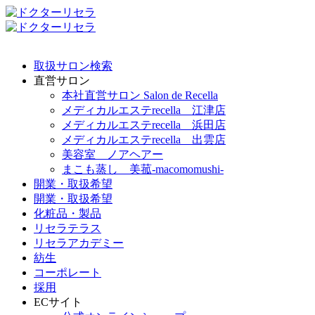
取扱サロン検索
直営サロン
本社直営サロン Salon de Recella
メディカルエステrecella 江津店
メディカルエステrecella 浜田店
メディカルエステrecella 出雲店
美容室 ノアヘアー
まこも蒸し 美菰-macomomushi-
開業・取扱希望
開業・取扱希望
化粧品・製品
リセラテラス
リセラアカデミー
紡生
コーポレート
採用
ECサイト