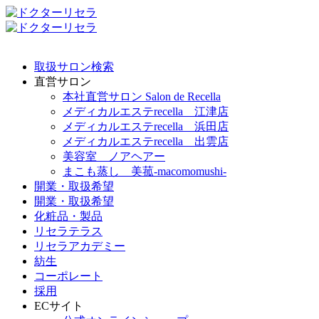
取扱サロン検索
直営サロン
本社直営サロン Salon de Recella
メディカルエステrecella 江津店
メディカルエステrecella 浜田店
メディカルエステrecella 出雲店
美容室 ノアヘアー
まこも蒸し 美菰-macomomushi-
開業・取扱希望
開業・取扱希望
化粧品・製品
リセラテラス
リセラアカデミー
紡生
コーポレート
採用
ECサイト