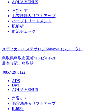
AQUA VENUS
角質ケア
毛穴洗浄＆リフトアップ
ハーブトリートメント
肌解析
血流チェック
メディカルエステサロンShinyou（シンユウ）
鳥取県鳥取市瓦町418 ビル1-2F
最寄り駅：鳥取駅
0857-29-5122
ADS
Diva
AQUA VENUS
角質ケア
毛穴洗浄＆リフトアップ
肌解析