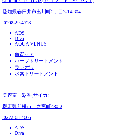
salon de C’est la vie!(サロン ド セラヴィ)
愛知県春日井市出川町2丁目3-14-304
0568-29-4553
ADS
Diva
AQUA VENUS
角質ケア
ハーブトリートメント
ラジオ波
水素トリートメント
美容室 彩香(サイカ)
群馬県前橋市二之宮町480-2
0272-68-4666
ADS
Diva