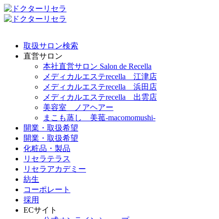
取扱サロン検索
直営サロン
本社直営サロン Salon de Recella
メディカルエステrecella 江津店
メディカルエステrecella 浜田店
メディカルエステrecella 出雲店
美容室 ノアヘアー
まこも蒸し 美菰-macomomushi-
開業・取扱希望
開業・取扱希望
化粧品・製品
リセラテラス
リセラアカデミー
紡生
コーポレート
採用
ECサイト