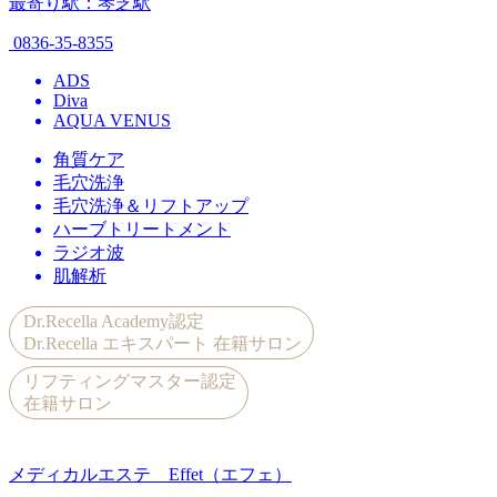
最寄り駅：琴芝駅
0836-35-8355
ADS
Diva
AQUA VENUS
角質ケア
毛穴洗浄
毛穴洗浄＆リフトアップ
ハーブトリートメント
ラジオ波
肌解析
Dr.Recella Academy認定
Dr.Recella エキスパート 在籍サロン
リフティングマスター認定
在籍サロン
メディカルエステ Effet（エフェ）