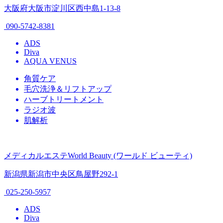
大阪府大阪市淀川区西中島1-13-8
090-5742-8381
ADS
Diva
AQUA VENUS
角質ケア
毛穴洗浄＆リフトアップ
ハーブトリートメント
ラジオ波
肌解析
メディカルエステWorld Beauty (ワールド ビューティ)
新潟県新潟市中央区鳥屋野292-1
025-250-5957
ADS
Diva