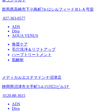
美コンサルト
群馬県高崎市下小鳥町74-12シルフィードⅢ1-Ａ号室
027-363-0577
ADS
Diva
AQUA VENUS
角質ケア
毛穴洗浄＆リフトアップ
ハーブトリートメント
肌解析
メディカルエステマドンナ沼津店
静岡県沼津市大手町3-4-15川口ビル3Ｆ
0120-88-3615
ADS
Diva