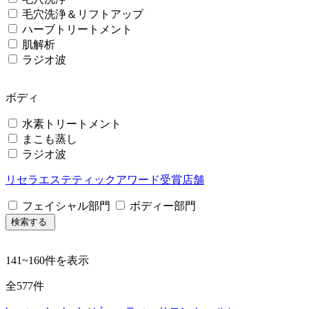
毛穴洗浄＆リフトアップ
ハーブトリートメント
肌解析
ラジオ波
ボディ
水素トリートメント
まこも蒸し
ラジオ波
リセラエステティックアワード受賞店舗
フェイシャル部門
ボディー部門
検索する
141
~
160
件を表示
全
577
件