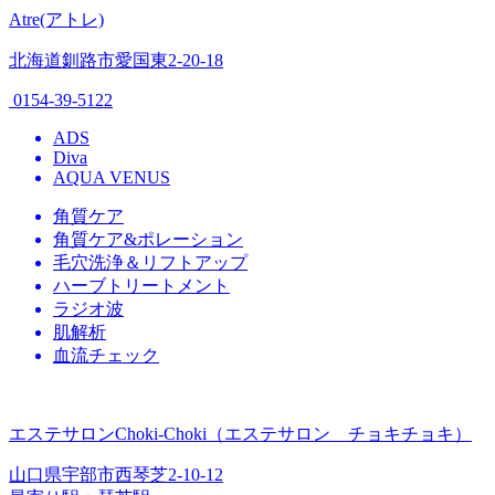
Atre(アトレ)
北海道釧路市愛国東2-20-18
0154-39-5122
ADS
Diva
AQUA VENUS
角質ケア
角質ケア&ポレーション
毛穴洗浄＆リフトアップ
ハーブトリートメント
ラジオ波
肌解析
血流チェック
エステサロンChoki-Choki（エステサロン チョキチョキ）
山口県宇部市西琴芝2-10-12