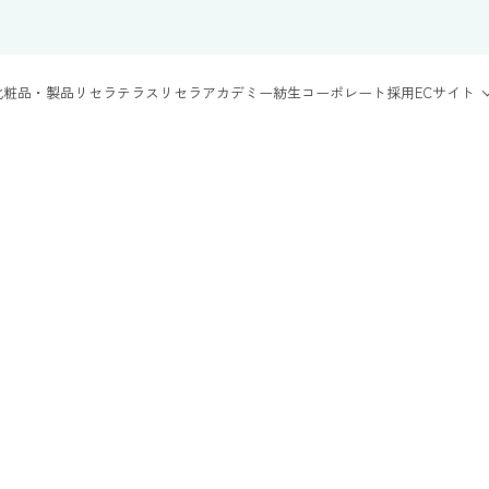
化粧品・製品
リセラテラス
リセラアカデミー
紡生
コーポレート
採用
ECサイト