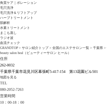
角質ケア｜ポレーション
毛穴洗浄
毛穴洗浄＆リフトアップ
ハーブトリートメント
肌解析
水素トリートメント
まこも蒸し
ラジオ波
血流チェック
GRANDTOP
>
サロン紹介トップ
>
全国のエステサロン一覧
>
千葉県
>
beauty salon heal（ビューティーサロン ヒール）
住所
262-0032
千葉県千葉市花見川区幕張町5-417-154 第13花園ビル501
地図を見る
TEL
080-2052-7263
営業時間
10：00-18：00