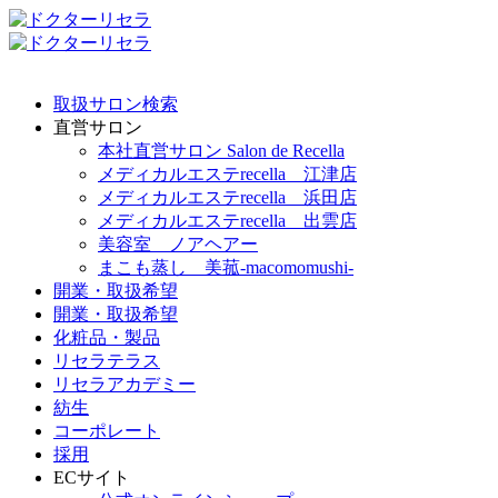
取扱サロン検索
直営サロン
本社直営サロン Salon de Recella
メディカルエステrecella 江津店
メディカルエステrecella 浜田店
メディカルエステrecella 出雲店
美容室 ノアヘアー
まこも蒸し 美菰-macomomushi-
開業・取扱希望
開業・取扱希望
化粧品・製品
リセラテラス
リセラアカデミー
紡生
コーポレート
採用
ECサイト