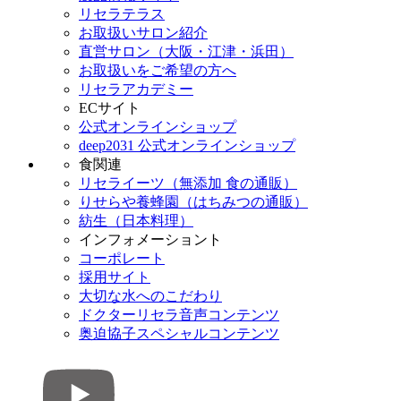
リセラテラス
お取扱いサロン紹介
直営サロン（大阪・江津・浜田）
お取扱いをご希望の方へ
リセラアカデミー
ECサイト
公式オンラインショップ
deep2031 公式オンラインショップ
食関連
リセライーツ（無添加 食の通販）
りせらや養蜂園（はちみつの通販）
紡生（日本料理）
インフォメーショント
コーポレート
採用サイト
大切な水へのこだわり
ドクターリセラ音声コンテンツ
奥迫協子スペシャルコンテンツ