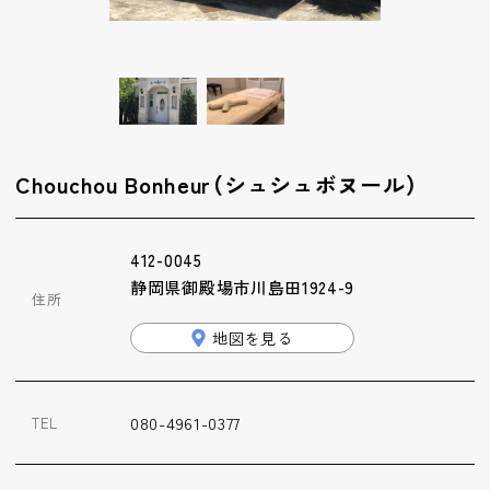
ップ
ハーブトリートメン
ト
肌解析
Chouchou Bonheur（シュシュボヌール）
水素トリートメント
412-0045
静岡県御殿場市川島田1924-9
住所
まこも蒸し
地図を見る
ラジオ波
080-4961-0377
TEL
血流チェック