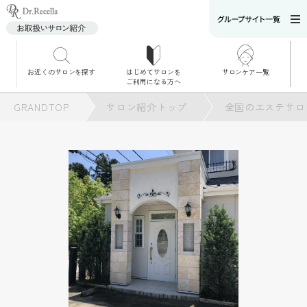
お近くのサロンを探す
はじめてサロンを
サロンケア一覧
サロンでのケアメニ
ご利用になる方へ
ュー
施術別で探す
GRANDTOP
サロン紹介トップ
全国のエステサロ
お悩み別で探す
角質ケア
角質ケア｜ポレーシ
ョン
毛穴洗浄
毛穴洗浄＆リフトア