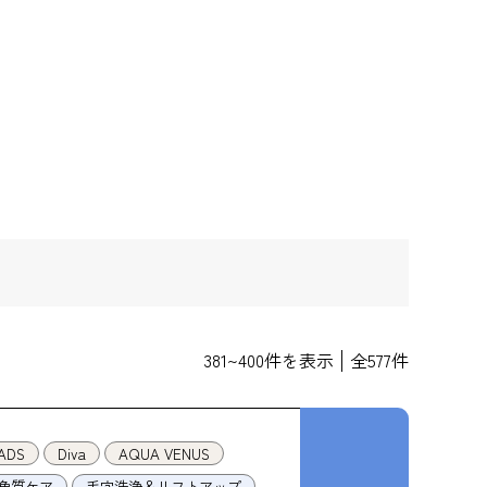
381
~
400
件を表示
全
577
件
ADS
Diva
AQUA VENUS
角質ケア
毛穴洗浄＆リフトアップ