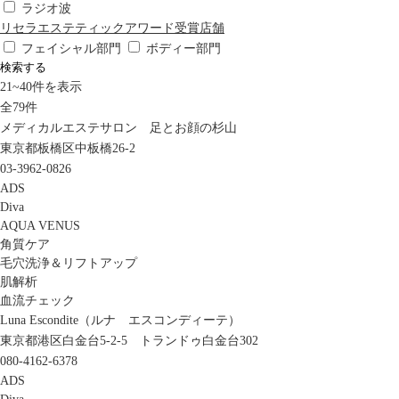
ラジオ波
リセラエステティックアワード受賞店舗
フェイシャル部門
ボディー部門
検索する
21
~
40
件を表示
全
79
件
メディカルエステサロン 足とお顔の杉山
東京都板橋区中板橋26-2
03-3962-0826
ADS
Diva
AQUA VENUS
角質ケア
毛穴洗浄＆リフトアップ
肌解析
血流チェック
Luna Escondite（ルナ エスコンディーテ）
東京都港区白金台5-2-5 トランドゥ白金台302
080-4162-6378
ADS