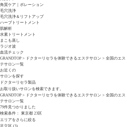
角質ケア｜ポレーション
毛穴洗浄
毛穴洗浄＆リフトアップ
ハーブトリートメント
肌解析
水素トリートメント
まこも蒸し
ラジオ波
血流チェック
GRANDTOP
>
ドクターリセラを体験できるエステサロン
>
全国のエス
テサロン一覧
お近くの
サロンを探す
ドクターリセラ製品
お取り扱いサロンを検索できます。
GRANDTOP
>
ドクターリセラを体験できるエステサロン
>
全国のエス
テサロン一覧
79
件見つかりました
検索条件：
東京都
23区
エリアをさらに絞る
足立区 (3)