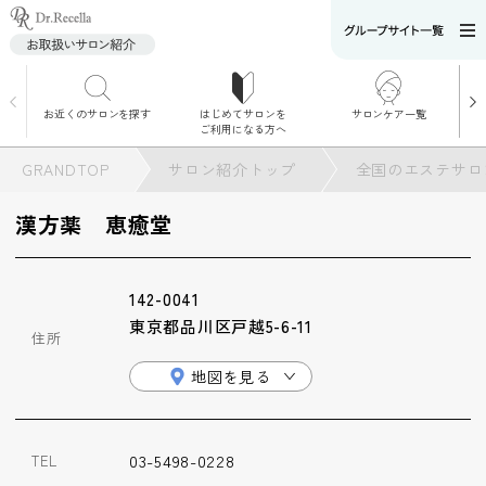
お近くのサロンを探す
はじめてサロンを
サロンケア一覧
サロンでのケアメニ
ご利用になる方へ
ュー
施術別で探す
GRANDTOP
サロン紹介トップ
全国のエステサロ
お悩み別で探す
漢方薬 恵癒堂
角質ケア
142-0041
角質ケア｜ポレーシ
東京都品川区戸越5-6-11
ョン
住所
地図を見る
毛穴洗浄
03-5498-0228
TEL
毛穴洗浄＆リフトア