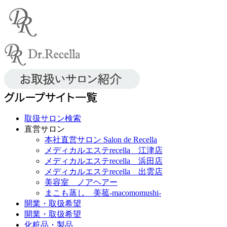
取扱サロン検索
直営サロン
本社直営サロン Salon de Recella
メディカルエステrecella 江津店
メディカルエステrecella 浜田店
メディカルエステrecella 出雲店
美容室 ノアヘアー
まこも蒸し 美菰-macomomushi-
開業・取扱希望
開業・取扱希望
化粧品・製品