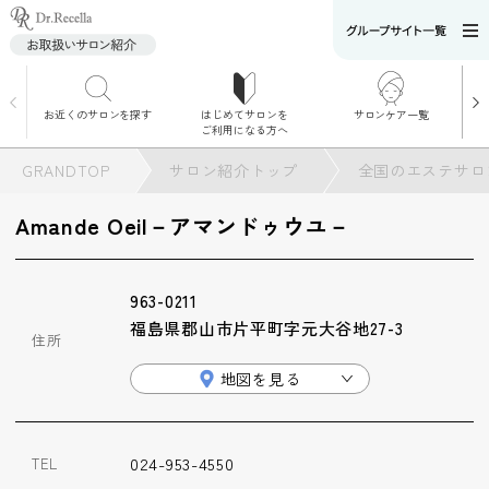
お近くのサロンを探す
はじめてサロンを
サロンケア一覧
サロンでのケアメニ
ご利用になる方へ
ュー
施術別で探す
GRANDTOP
サロン紹介トップ
全国のエステサロ
お悩み別で探す
Amande Oeil－アマンドゥウユ－
角質ケア
963-0211
角質ケア｜ポレーシ
福島県郡山市片平町字元大谷地27-3
ョン
住所
地図を見る
毛穴洗浄
024-953-4550
TEL
毛穴洗浄＆リフトア