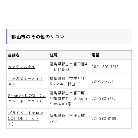
郡山市のその他のサロン
店舗名
住所
電話
福島県郡山市富田西4
モアクリスタル
080-1803-1616
丁目14番地
エムズビューティサ
福島県郡山市中町11-
024-954-6311
ロン
5スクエア郡山1Ｆ
福島県郡山市富田町
Salon de NICOLI（サ
宇諏訪前41 D-room
024-983-9170
ロン ド ニコリ）
SUWA301号
プライベートサロン
福島県郡山市虎丸町
COTTON（コット
024-983-8109
7-17
ン）