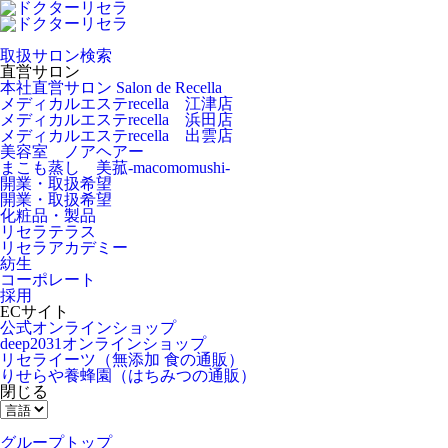
取扱サロン検索
直営サロン
本社直営サロン Salon de Recella
メディカルエステrecella 江津店
メディカルエステrecella 浜田店
メディカルエステrecella 出雲店
美容室 ノアヘアー
まこも蒸し 美菰-macomomushi-
開業・取扱希望
開業・取扱希望
化粧品・製品
リセラテラス
リセラアカデミー
紡生
コーポレート
採用
ECサイト
公式オンラインショップ
deep2031オンラインショップ
リセライーツ
（無添加 食の通販）
りせらや養蜂園
（はちみつの通販）
閉じる
グループトップ