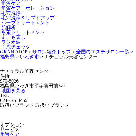
角質ケア
角質ケア｜ポレーション
毛穴洗浄
毛穴洗浄＆リフトアップ
ハーブトリートメント
肌解析
水素トリートメント
まこも蒸し
ラジオ波
血流チェック
GRANDTOP
>
サロン紹介トップ
>
全国のエステサロン一覧
>
福島県
>
いわき市
>
ナチュラル美容センター
ナチュラル美容センター
住所
970-8026
福島県いわき市平字新田前5-9
地図を見る
TEL
0246-25-3455
取扱いブランド
取扱いブランド
オプション
サービス
角質ケア