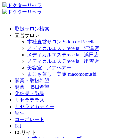
取扱サロン検索
直営サロン
本社直営サロン Salon de Recella
メディカルエステrecella 江津店
メディカルエステrecella 浜田店
メディカルエステrecella 出雲店
美容室 ノアヘアー
まこも蒸し 美菰-macomomushi-
開業・取扱希望
開業・取扱希望
化粧品・製品
リセラテラス
リセラアカデミー
紡生
コーポレート
採用
ECサイト