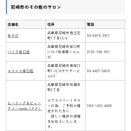
尼崎市のその他のサロン
店舗名
住所
電話
兵庫県尼崎市西立花
あさひ
06-6418-3617
町1丁目15-6
兵庫県尼崎市塚口町
パトラ塚口店
1-10-1和楽第一ビル
0120-198-901
3F
兵庫県尼崎市南塚口
エスコス塚口店
町1-12-8サウサービ
06-6421-5600
ル3Ｆ
兵庫県尼崎市杭瀬本
町2丁目
※プライベートサロ
ヒーリング＆ビュー
ンの為、ご予約が確
080-1412-4469
ティーnana（ナナ）
定された方に、
詳しい場所の詳細
をお伝えいたしま
す。