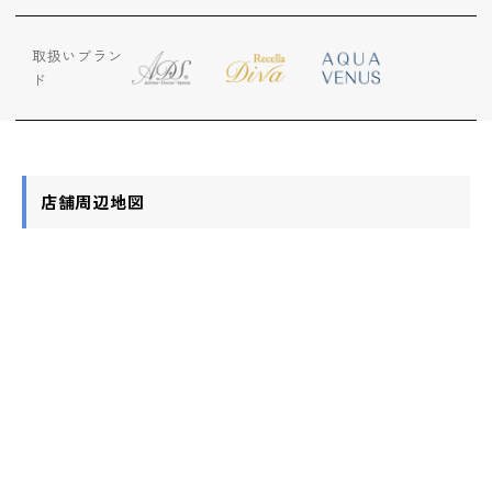
ップ
取扱いブラン
ハーブトリートメン
ド
ト
肌解析
店舗周辺地図
水素トリートメント
まこも蒸し
ラジオ波
血流チェック