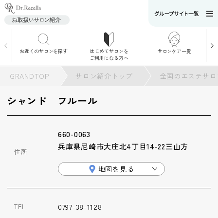
お近くのサロンを探す
はじめてサロンを
サロンケア一覧
サロンでのケアメニ
ご利用になる方へ
ュー
施術別で探す
GRANDTOP
サロン紹介トップ
全国のエステサロ
お悩み別で探す
シャンド フルール
角質ケア
660-0063
角質ケア｜ポレーシ
兵庫県尼崎市大庄北4丁目14-22三山方
ョン
住所
地図を見る
毛穴洗浄
0797-38-1128
TEL
毛穴洗浄＆リフトア