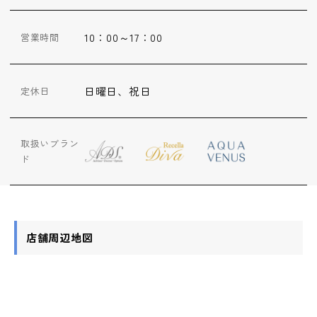
ップ
10：00～17：00
営業時間
ハーブトリートメン
ト
日曜日、祝日
定休日
肌解析
取扱いブラン
水素トリートメント
ド
まこも蒸し
店舗周辺地図
ラジオ波
血流チェック