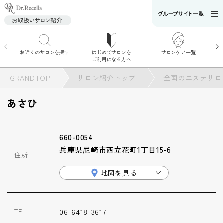
お近くのサロンを探す
はじめてサロンを
サロンケア一覧
サロンでのケアメニ
ご利用になる方へ
ュー
施術別で探す
GRANDTOP
サロン紹介トップ
全国のエステサロ
お悩み別で探す
あさひ
角質ケア
660-0054
角質ケア｜ポレーシ
兵庫県尼崎市西立花町1丁目15-6
ョン
住所
地図を見る
毛穴洗浄
06-6418-3617
TEL
毛穴洗浄＆リフトア