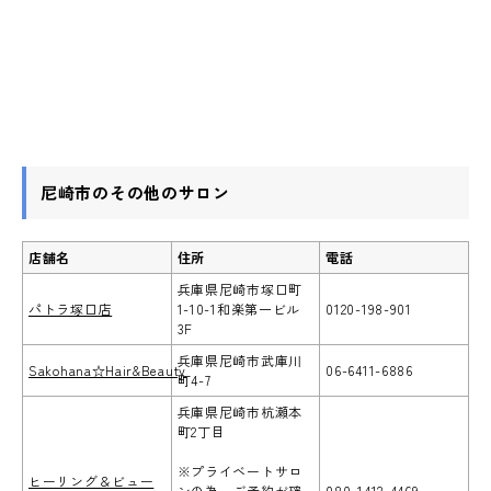
尼崎市のその他のサロン
店舗名
住所
電話
兵庫県尼崎市塚口町
パトラ塚口店
1-10-1和楽第一ビル
0120-198-901
3F
兵庫県尼崎市武庫川
Sakohana☆Hair&Beauty
06-6411-6886
町4-7
兵庫県尼崎市杭瀬本
町2丁目
※プライベートサロ
ヒーリング＆ビュー
ンの為、ご予約が確
080-1412-4469