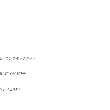
モーニングボックス707
ﾃﾞｨﾝｸﾞ107号
スシティビル8Ｆ