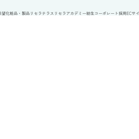
希望
化粧品・製品
リセラテラス
リセラアカデミー
紡生
コーポレート
採用
ECサ