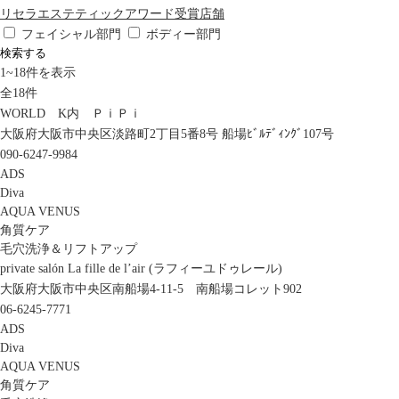
リセラエステティックアワード受賞店舗
フェイシャル部門
ボディー部門
検索する
1
~
18
件を表示
全
18
件
WORLD K内 ＰｉＰｉ
大阪府大阪市中央区淡路町2丁目5番8号 船場ﾋﾞﾙﾃﾞｨﾝｸﾞ107号
090-6247-9984
ADS
Diva
AQUA VENUS
角質ケア
毛穴洗浄＆リフトアップ
private salón La fille de l’air (ラフィーユドゥレール)
大阪府大阪市中央区南船場4-11-5 南船場コレット902
06-6245-7771
ADS
Diva
AQUA VENUS
角質ケア