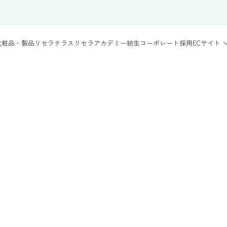
化粧品・製品
リセラテラス
リセラアカデミー
紡生
コーポレート
採用
ECサイト