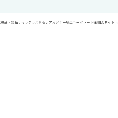
化粧品・製品
リセラテラス
リセラアカデミー
紡生
コーポレート
採用
ECサイト