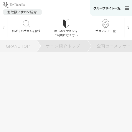
お近くのサロンを探す
はじめてサロンを
サロンケア一覧
サロンでのケアメニ
ご利用になる方へ
ュー
施術別で探す
GRANDTOP
サロン紹介トップ
全国のエステサロ
お悩み別で探す
角質ケア
角質ケア｜ポレーシ
ョン
毛穴洗浄
毛穴洗浄＆リフトア