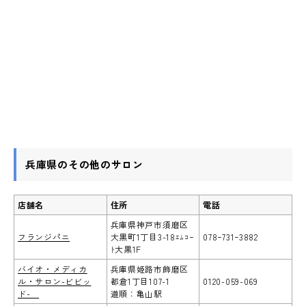
兵庫県のその他のサロン
店舗名
住所
電話
兵庫県神戸市須磨区
フランジパニ
大黒町1丁目3-18ｴﾑｺｰ
078ｰ731ｰ3882
ﾄ大黒1F
バイオ・メディカ
兵庫県姫路市飾磨区
ル・サロン-ビビッ
都倉1丁目107-1
0120-059-069
ド-
道順：亀山駅