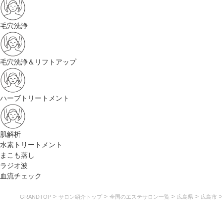
毛穴洗浄
毛穴洗浄＆リフトアップ
ハーブトリートメント
肌解析
水素トリートメント
まこも蒸し
ラジオ波
血流チェック
>
>
>
>
GRANDTOP
サロン紹介トップ
全国のエステサロン一覧
広島県
広島市