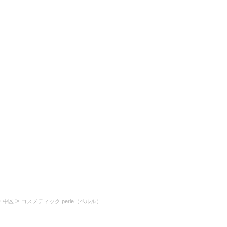
>
>
中区
コスメティック perle（ペルル）