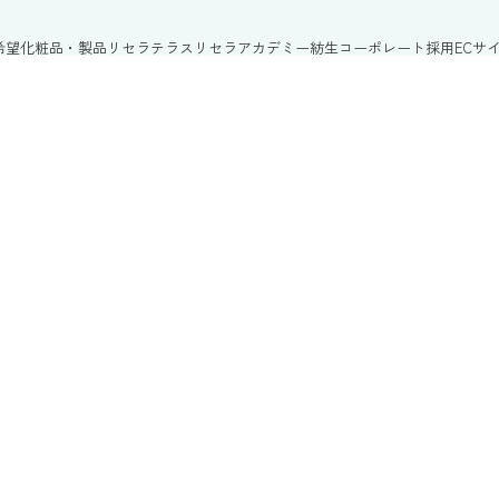
希望
化粧品・製品
リセラテラス
リセラアカデミー
紡生
コーポレート
採用
ECサ