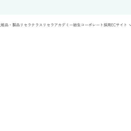
化粧品・製品
リセラテラス
リセラアカデミー
紡生
コーポレート
採用
ECサイト