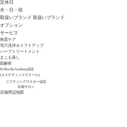
定休日
水・日・祝
取扱いブランド
取扱いブランド
オプション
サービス
角質ケア
毛穴洗浄＆リフトアップ
ハーブトリートメント
まこも蒸し
肌解析
Dr.Recella Academy認定
(エステティックスクール)
リフティングマスター認定
在籍サロン
店舗周辺地図