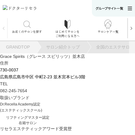
お近くのサロンを探す
はじめてサロンを
サロンケア一覧
サロンでのケアメニ
ご利用になる方へ
ュー
施術別で探す
GRANDTOP
サロン紹介トップ
全国のエステサロン
お悩み別で探す
Grace Spirits（グレース スピリッツ）並木店
住所
角質ケア
730-0037
広島県広島市中区 中町2-23 並木宮本ビル3階
TEL
角質ケア｜ポレーシ
082-245-7654
ョン
取扱いブランド
Dr.Recella Academy認定
(エステティックスクール)
毛穴洗浄
リフティングマスター認定
在籍サロン
リセラエステティックアワード受賞歴
毛穴洗浄＆リフトア