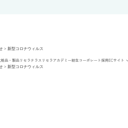
せ
>
新型コロナウィルス
化粧品・製品
リセラテラス
リセラアカデミー
紡生
コーポレート
採用
ECサイト
せ
>
新型コロナウィルス