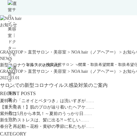
お知らせ
GRANDTOP
>
直営サロン・美容室
>
NOA hair（ノアヘアー）
>
お知ら
NEWS
取扱サロン検索
直営サロン
開業・取扱希望
開業・取扱希望
新型コロナウィルスのお知らせ
GRANDTOP
>
直営サロン・美容室
>
NOA hair（ノアヘアー）
>
お知ら
2022.03.01
サロンでの新型コロナウイルス感染対策のご案内
RECENT POSTS
夏特有の「ニオイとベタつき」は洗いすぎが……
【重大発表！】肌のプロが辿り着いたヘアケ……
紫外線は5月から本気！～夏前のうっかり日……
新生活のストレスは、髪に出る?!～忙しい……
春分と再起動～花粉・黄砂の季節に私たちが……
CATEGORY