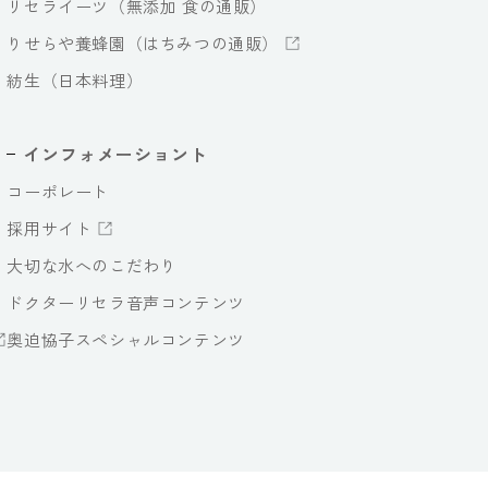
リセライーツ（無添加 食の通販）
りせらや養蜂園（はちみつの通販）
紡生（日本料理）
インフォメーショント
コーポレート
採用サイト
大切な水へのこだわり
ドクターリセラ音声コンテンツ
奥迫協子スペシャルコンテンツ