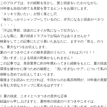
このブログでは、その経験を生かし、髪と頭皮をいたわりながら、
10年後も自信の持てる美髪を育てるヒントをお届けします。
「スッキリ洗いたい」が招く落とし穴
「毎日しっかりシャンプーしているのに、夕方になると頭皮がベタつ
く・・・」
「汗ばむ季節、頭皮のニオイが気になって仕方ない」
こんな風に、夏の頭皮トラブルでお悩みではありませんか？
検索をしてこの記事にたどり着いたあなたに、まずその「答え」のう
ち、重大な1つをお伝えします。
夏のベタつきやニオイの根本原因のうち1つ、それはズバリ！！
「洗いすぎ」による頭皮の乾燥かもしれません！
この記事では、美容業界に約30年携わってきた経験をもとに、夏の頭皮
環境を健やかに保つための秘密と、「洗いすぎないケア」について私の
体験も含めてお伝えしてまいります。
最後までお読みいただければ、今日からのお風呂時間が、10年後の美髪
を育む大切なステップに変わるはずです！
1. 夏の頭皮、ニオイとベタつきの意外な正体
結論から申し上げますと、夏特有の頭皮のベタつきやニオイは、
「スッキリさせたい」という思い込みからくる「洗いすぎ」が引き起こ