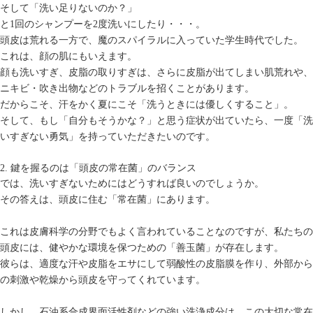
そして「洗い足りないのか？」
と1回のシャンプーを2度洗いにしたり・・・。
頭皮は荒れる一方で、魔のスパイラルに入っていた学生時代でした。
これは、顔の肌にもいえます。
顔も洗いすぎ、皮脂の取りすぎは、さらに皮脂が出てしまい肌荒れや、
ニキビ・吹き出物などのトラブルを招くことがあります。
だからこそ、汗をかく夏にこそ「洗うときには優しくすること」。
そして、もし「自分もそうかな？」と思う症状が出ていたら、一度「洗
いすぎない勇気」を持っていただきたいのです。
2. 鍵を握るのは「頭皮の常在菌」のバランス
では、洗いすぎないためにはどうすれば良いのでしょうか。
その答えは、頭皮に住む「常在菌」にあります。
これは皮膚科学の分野でもよく言われていることなのですが、私たちの
頭皮には、健やかな環境を保つための「善玉菌」が存在します。
彼らは、適度な汗や皮脂をエサにして弱酸性の皮脂膜を作り、外部から
の刺激や乾燥から頭皮を守ってくれています。
しかし、石油系合成界面活性剤などの強い洗浄成分は、この大切な常在