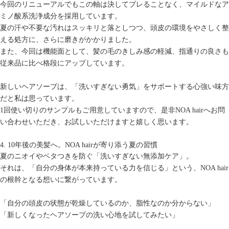
今回のリニューアルでもこの軸は決してブレることなく、マイルドなア
ミノ酸系洗浄成分を採用しています。
夏の汗や不要な汚れはスッキリと落としつつ、頭皮の環境をやさしく整
える処方に、さらに磨きがかかりました。
また、今回は機能面として、髪の毛のきしみ感の軽減、指通りの良さも
従来品に比べ格段にアップしています。
新しいヘアソープは、「洗いすぎない勇気」をサポートする心強い味方
だと私は思っています。
1回使い切りのサンプルもご用意していますので、是非NOA hairへお問
い合わせいただき、お試しいただけますと嬉しく思います。
4. 10年後の美髪へ。NOA hairが寄り添う夏の習慣
夏のニオイやベタつきを防ぐ「洗いすぎない無添加ケア」。
それは、「自分の身体が本来持っている力を信じる」という、NOA hair
の根幹となる想いに繋がっています。
「自分の頭皮の状態が乾燥しているのか、脂性なのか分からない」
「新しくなったヘアソープの洗い心地を試してみたい」