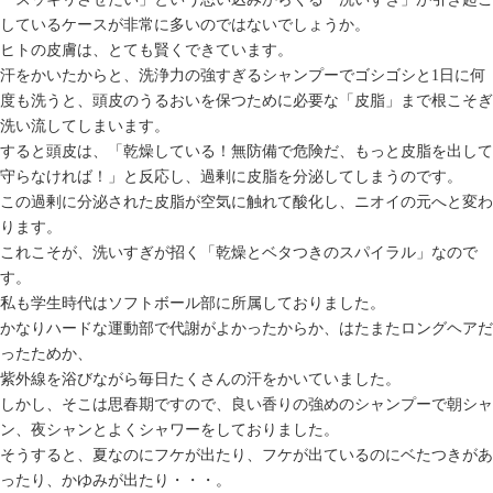
しているケースが非常に多いのではないでしょうか。
ヒトの皮膚は、とても賢くできています。
汗をかいたからと、洗浄力の強すぎるシャンプーでゴシゴシと1日に何
度も洗うと、頭皮のうるおいを保つために必要な「皮脂」まで根こそぎ
洗い流してしまいます。
すると頭皮は、「乾燥している！無防備で危険だ、もっと皮脂を出して
守らなければ！」と反応し、過剰に皮脂を分泌してしまうのです。
この過剰に分泌された皮脂が空気に触れて酸化し、ニオイの元へと変わ
ります。
これこそが、洗いすぎが招く「乾燥とベタつきのスパイラル」なので
す。
私も学生時代はソフトボール部に所属しておりました。
かなりハードな運動部で代謝がよかったからか、はたまたロングヘアだ
ったためか、
紫外線を浴びながら毎日たくさんの汗をかいていました。
しかし、そこは思春期ですので、良い香りの強めのシャンプーで朝シャ
ン、夜シャンとよくシャワーをしておりました。
そうすると、夏なのにフケが出たり、フケが出ているのにベたつきがあ
ったり、かゆみが出たり・・・。