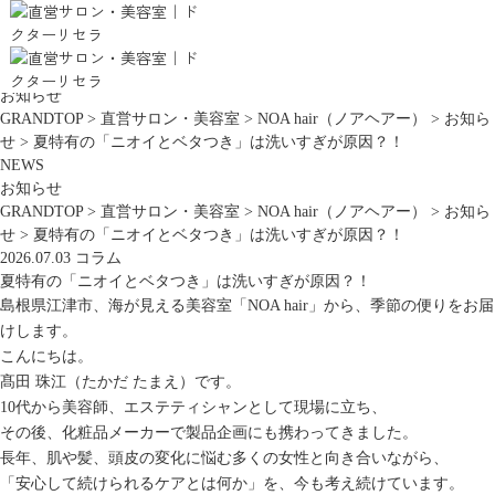
お知らせ
GRANDTOP
>
直営サロン・美容室
>
NOA hair（ノアヘアー）
>
お知ら
せ
>
夏特有の「ニオイとベタつき」は洗いすぎが原因？！
NEWS
お知らせ
GRANDTOP
>
直営サロン・美容室
>
NOA hair（ノアヘアー）
>
お知ら
せ
>
夏特有の「ニオイとベタつき」は洗いすぎが原因？！
2026.07.03
コラム
夏特有の「ニオイとベタつき」は洗いすぎが原因？！
島根県江津市、海が見える美容室「NOA hair」から、季節の便りをお届
けします。
こんにちは。
髙田 珠江（たかだ たまえ）です。
10代から美容師、エステティシャンとして現場に立ち、
その後、化粧品メーカーで製品企画にも携わってきました。
長年、肌や髪、頭皮の変化に悩む多くの女性と向き合いながら、
「安心して続けられるケアとは何か」を、今も考え続けています。