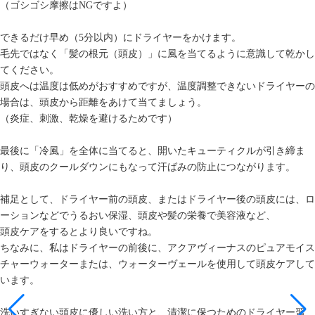
（ゴシゴシ摩擦はNGですよ）
できるだけ早め（5分以内）にドライヤーをかけます。
毛先ではなく「髪の根元（頭皮）」に風を当てるように意識して乾かし
てください。
頭皮へは温度は低めがおすすめですが、温度調整できないドライヤーの
場合は、頭皮から距離をあけて当てましょう。
（炎症、刺激、乾燥を避けるためです）
最後に「冷風」を全体に当てると、開いたキューティクルが引き締ま
り、頭皮のクールダウンにもなって汗ばみの防止につながります。
補足として、ドライヤー前の頭皮、またはドライヤー後の頭皮には、ロ
ーションなどでうるおい保湿、頭皮や髪の栄養で美容液など、
頭皮ケアをするとより良いですね。
ちなみに、私はドライヤーの前後に、アクアヴィーナスのピュアモイス
チャーウォーターまたは、ウォーターヴェールを使用して頭皮ケアして
います。
洗いすぎない頭皮に優しい洗い方と、清潔に保つためのドライヤー習