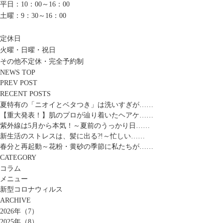
平日：10：00～16：00
土曜：9：30～16：00
定休日
火曜・日曜・祝日
その他不定休・完全予約制
NEWS TOP
PREV POST
RECENT POSTS
夏特有の「ニオイとベタつき」は洗いすぎが……
【重大発表！】肌のプロが辿り着いたヘアケ……
紫外線は5月から本気！～夏前のうっかり日……
新生活のストレスは、髪に出る?!～忙しい……
春分と再起動～花粉・黄砂の季節に私たちが……
CATEGORY
コラム
メニュー
新型コロナウィルス
ARCHIVE
2026年（7）
2025年（8）