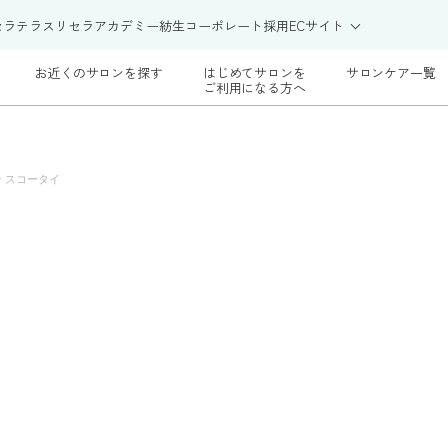
セラテラス
リセラアカデミー
紡生
コーポレート
採用
ECサイト
お近くのサロンを探す
はじめてサロンを
サロンケア一覧
ご利用になる方へ
>
スコータイ