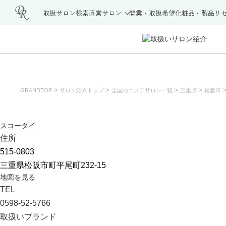
取扱サロン検索
直営サロン
開業・取扱希望
化粧品・製品
リ
>
>
>
>
GRANDTOP
サロン紹介トップ
全国のエステサロン一覧
三重県
松阪市
スコータイ
住所
515-0803
三重県松阪市町平尾町232-15
地図を見る
TEL
0598-52-5766
取扱いブランド