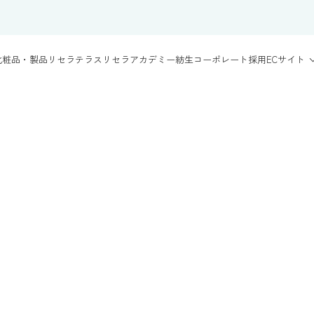
化粧品・製品
リセラテラス
リセラアカデミー
紡生
コーポレート
採用
ECサイト