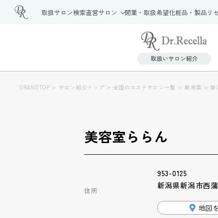
取扱サロン検索
直営サロン
開業・取扱希望
化粧品・製品
リ
>
>
>
>
GRANDTOP
サロン紹介トップ
全国のエステサロン一覧
新潟県
新
美容室ららん
953-0125
新潟県新潟市西蒲区
住所
地図