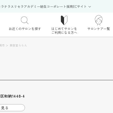
セラテラス
リセラアカデミー
紡生
コーポレート
採用
ECサイト
お近くのサロンを探す
はじめてサロンを
サロンケア一覧
ご利用になる方へ
>
潟市
美容室ららん
和納1448-4
を見る