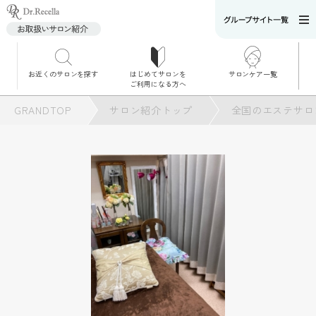
お近くのサロンを探す
はじめてサロンを
サロンケア一覧
サロンでのケアメニ
ご利用になる方へ
ュー
施術別で探す
GRANDTOP
サロン紹介トップ
全国のエステサロ
お悩み別で探す
角質ケア
角質ケア｜ポレーシ
ョン
毛穴洗浄
毛穴洗浄＆リフトア