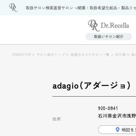
取扱サロン検索
直営サロン
開業・取扱希望
化粧品・製品
リ
>
>
>
>
GRANDTOP
サロン紹介トップ
全国のエステサロン一覧
石川県
金
adagio（アダージョ）
920-0841
石川県金沢市浅野本町
住所
地図を