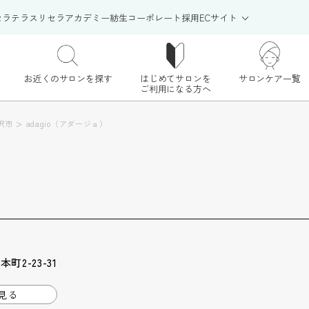
セラテラス
リセラアカデミー
紡生
コーポレート
採用
ECサイト
お近くのサロンを探す
はじめてサロンを
サロンケア一覧
ご利用になる方へ
>
沢市
adagio（アダージョ）
2-23-31
見る