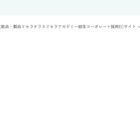
化粧品・製品
リセラテラス
リセラアカデミー
紡生
コーポレート
採用
ECサイト