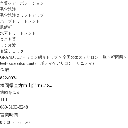
角質ケア｜ポレーション
毛穴洗浄
毛穴洗浄＆リフトアップ
ハーブトリートメント
肌解析
水素トリートメント
まこも蒸し
ラジオ波
血流チェック
GRANDTOP
>
サロン紹介トップ
>
全国のエステサロン一覧
>
福岡県
>
body care salon trinity（ボディケアサロントリニティ）
住所
822-0034
福岡県直方市山部616-184
地図を見る
TEL
080-5193-8248
営業時間
9：00～16：30