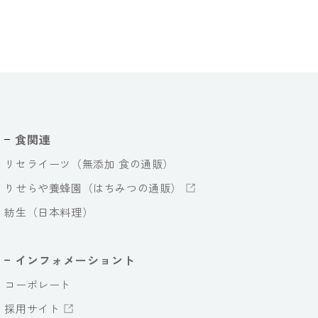
食関連
リセライーツ（無添加 食の通販）
りせらや養蜂園（はちみつの通販）
紡生（日本料理）
インフォメーショント
コーポレート
採用サイト