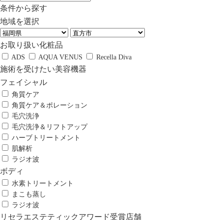
条件から探す
地域を選択
お取り扱い化粧品
ADS
AQUA VENUS
Recella Diva
施術を受けたい美容機器
フェイシャル
角質ケア
角質ケア＆ポレーション
毛穴洗浄
毛穴洗浄＆リフトアップ
ハーブトリートメント
肌解析
ラジオ波
ボディ
水素トリートメント
まこも蒸し
ラジオ波
リセラエステティックアワード受賞店舗