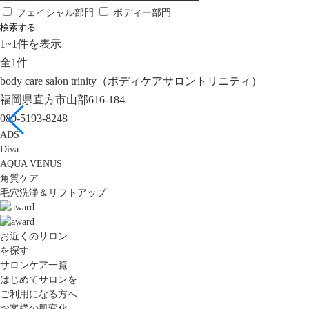
フェイシャル部門
ボディー部門
検索する
1
~
1
件を表示
全
1
件
body care salon trinity（ボディケアサロントリニティ）
福岡県直方市山部616-184
080-5193-8248
ADS
Diva
AQUA VENUS
角質ケア
毛穴洗浄＆リフトアップ
お近くのサロン
を探す
サロンケア一覧
はじめてサロンを
ご利用になる方へ
お客様の肌変化