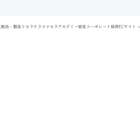
化粧品・製品
リセラテラス
リセラアカデミー
紡生
コーポレート
採用
ECサイト