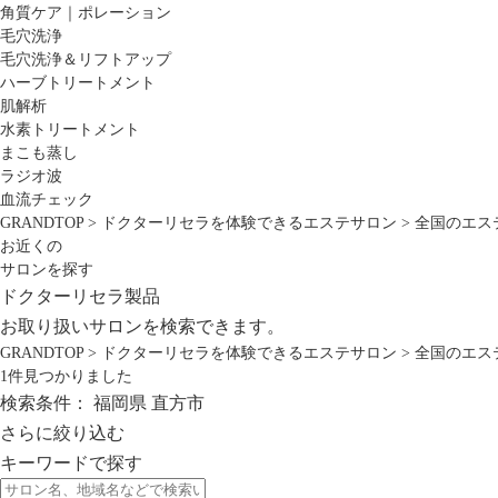
角質ケア｜ポレーション
毛穴洗浄
毛穴洗浄＆リフトアップ
ハーブトリートメント
肌解析
水素トリートメント
まこも蒸し
ラジオ波
血流チェック
GRANDTOP
>
ドクターリセラを体験できるエステサロン
>
全国のエス
お近くの
サロンを探す
ドクターリセラ製品
お取り扱いサロンを検索できます。
GRANDTOP
>
ドクターリセラを体験できるエステサロン
>
全国のエス
1
件見つかりました
検索条件：
福岡県
直方市
さらに絞り込む
キーワードで探す