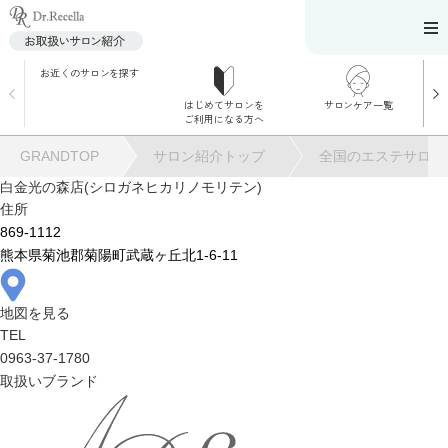
お近くのサロンを探す
はじめてサロンを
サロンケア一覧
サロンでのケアメニ
ご利用になる方へ
ュー
施術別で探す
GRANDTOP
サロン紹介トップ
全国のエステサロン
お悩み別で探す
白金光の森店(シロガネヒカリノモリテン)
住所
角質ケア
869-1112
熊本県菊池郡菊陽町武蔵ヶ丘北1-6-11
角質ケア｜ポレーシ
ョン
地図を見る
TEL
0963-37-1780
毛穴洗浄
取扱いブランド
毛穴洗浄＆リフトア