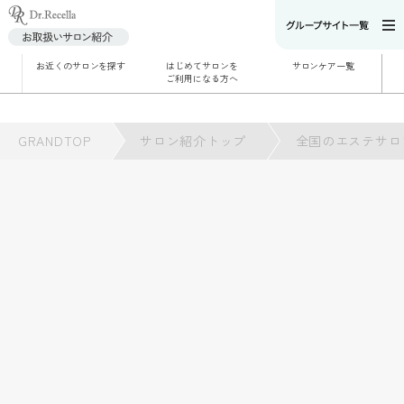
お近くのサロンを探す
はじめてサロンを
サロンケア一覧
サロンでのケアメニ
ご利用になる方へ
ュー
施術別で探す
お悩み別で探す
角質ケア
GRANDTOP
サロン紹介トップ
角質ケア｜ポレーシ
全国のエステサロ
ョン
毛穴洗浄
毛穴洗浄＆リフトア
ップ
ハーブトリートメン
ト
肌解析
水素トリートメント
まこも蒸し
ラジオ波
血流チェック