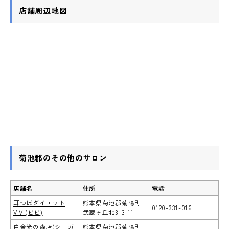
店舗周辺地図
菊池郡のその他のサロン
店舗名
住所
電話
耳つぼダイエット
熊本県菊池郡菊陽町
0120-331-016
ViVi(ビビ)
武蔵ヶ丘北3-3-11
白金光の森店(シロガ
熊本県菊池郡菊陽町