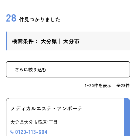
ップ
28
件見つかりました
ハーブトリートメン
ト
検索条件：
大分県
大分市
肌解析
水素トリートメント
さらに絞り込む
1
~
20
件を表示
全
28
件
まこも蒸し
ラジオ波
メディカルエステ・アンボーテ
大分県大分市萩原1丁目
血流チェック
0120-113-604