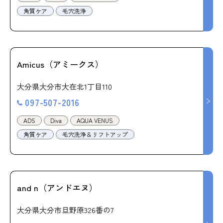
角質ケア
毛穴洗浄
Amicus（アミークス）
大分県大分市大在北1丁目110
097-507-2016
ADS
Diva
AQUA VENUS
角質ケア
毛穴洗浄＆リフトアップ
and n（アンドエヌ）
大分県大分市旦野原326番の7