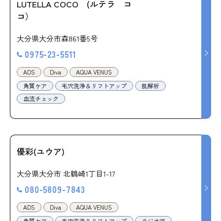
LUTELLA COCO (ルテラ コ
コ）
大分県大分市森861番5号
0975-23-5511
ADS
Diva
AQUA VENUS
角質ケア
毛穴洗浄＆リフトアップ
肌解析
血流チェック
優彩(ユウア)
大分県大分市 北鶴崎1丁目1-17
080-5809-7843
ADS
Diva
AQUA VENUS
角質ケア
毛穴洗浄＆リフトアップ
ラジオ波