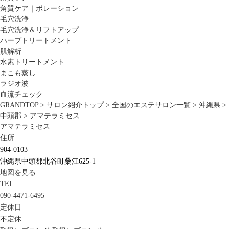
角質ケア｜ポレーション
毛穴洗浄
毛穴洗浄＆リフトアップ
ハーブトリートメント
肌解析
水素トリートメント
まこも蒸し
ラジオ波
血流チェック
GRANDTOP
>
サロン紹介トップ
>
全国のエステサロン一覧
>
沖縄県
>
中頭郡
>
アマテラミセス
アマテラミセス
住所
904-0103
沖縄県中頭郡北谷町桑江625-1
地図を見る
TEL
090-4471-6495
定休日
不定休