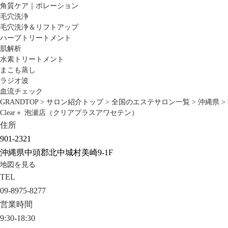
角質ケア｜ポレーション
毛穴洗浄
毛穴洗浄＆リフトアップ
ハーブトリートメント
肌解析
水素トリートメント
まこも蒸し
ラジオ波
血流チェック
GRANDTOP
>
サロン紹介トップ
>
全国のエステサロン一覧
>
沖縄県
>
Clear＋ 泡瀬店（クリアプラスアワセテン）
住所
901-2321
沖縄県中頭郡北中城村美崎9-1F
地図を見る
TEL
09-8975-8277
営業時間
9:30-18:30