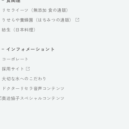
食関連
リセライーツ（無添加 食の通販）
りせらや養蜂園（はちみつの通販）
紡生（日本料理）
インフォメーショント
コーポレート
採用サイト
大切な水へのこだわり
ドクターリセラ音声コンテンツ
奥迫協子スペシャルコンテンツ