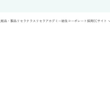
化粧品・製品
リセラテラス
リセラアカデミー
紡生
コーポレート
採用
ECサイト