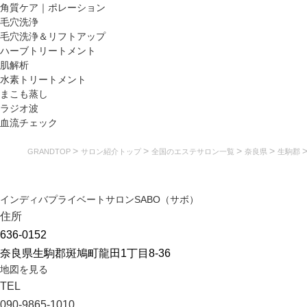
角質ケア｜ポレーション
毛穴洗浄
毛穴洗浄＆リフトアップ
ハーブトリートメント
肌解析
水素トリートメント
まこも蒸し
ラジオ波
血流チェック
>
>
>
>
GRANDTOP
サロン紹介トップ
全国のエステサロン一覧
奈良県
生駒郡
インディバプライベートサロンSABO（サボ）
住所
636-0152
奈良県生駒郡斑鳩町龍田1丁目8-36
地図を見る
TEL
090-9865-1010