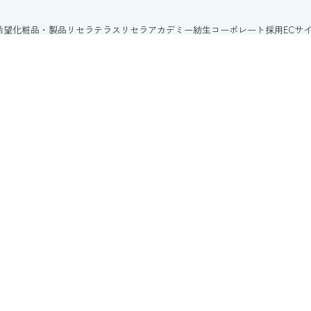
希望
化粧品・製品
リセラテラス
リセラアカデミー
紡生
コーポレート
採用
ECサ