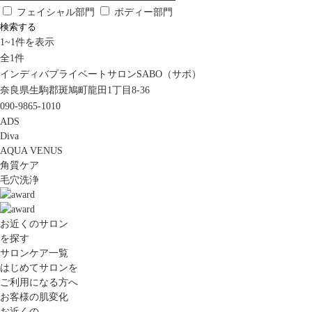
フェイシャル部門
ボディー部門
検索する
1
~
1
件を表示
全
1
件
インディバプライベートサロンSABO（サボ）
奈良県生駒郡斑鳩町龍田1丁目8-36
090-9865-1010
ADS
Diva
AQUA VENUS
角質ケア
毛穴洗浄
お近くのサロン
を探す
サロンケア一覧
はじめてサロンを
ご利用になる方へ
お客様の肌変化
お近くの