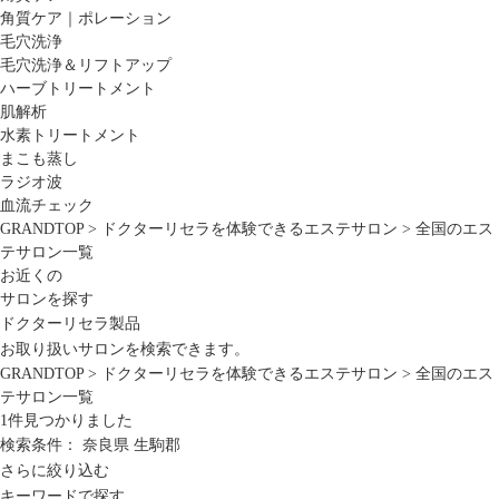
角質ケア｜ポレーション
毛穴洗浄
毛穴洗浄＆リフトアップ
ハーブトリートメント
肌解析
水素トリートメント
まこも蒸し
ラジオ波
血流チェック
GRANDTOP
>
ドクターリセラを体験できるエステサロン
>
全国のエス
テサロン一覧
お近くの
サロンを探す
ドクターリセラ製品
お取り扱いサロンを検索できます。
GRANDTOP
>
ドクターリセラを体験できるエステサロン
>
全国のエス
テサロン一覧
1
件見つかりました
検索条件：
奈良県
生駒郡
さらに絞り込む
キーワードで探す