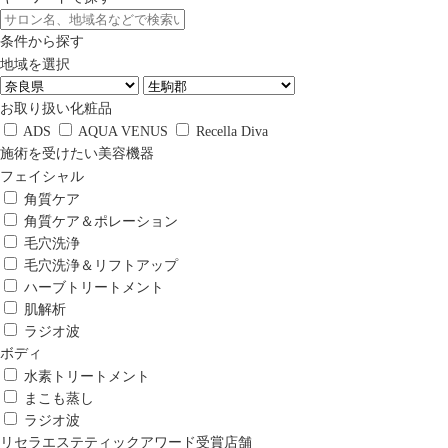
条件から探す
地域を選択
お取り扱い化粧品
ADS
AQUA VENUS
Recella Diva
施術を受けたい美容機器
フェイシャル
角質ケア
角質ケア＆ポレーション
毛穴洗浄
毛穴洗浄＆リフトアップ
ハーブトリートメント
肌解析
ラジオ波
ボディ
水素トリートメント
まこも蒸し
ラジオ波
リセラエステティックアワード受賞店舗