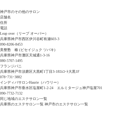
神戸市のその他のサロン
店舗名
住所
電話
Leap over（リープ オーバー）
兵庫県神戸市西区伊川谷町有瀬603-3
090-8206-8453
美整塾 椿 (ビセイジュク ツバキ)
兵庫県神戸市灘区天城通1-3-16
080-5707-1495
フランジパニ
兵庫県神戸市須磨区大黒町1丁目3-18ｴﾑｺｰﾄ大黒1F
078ｰ731ｰ3882
インディバサロンHaurie（ハウリー）
兵庫県神戸市垂水区塩屋町1-2-24 エルミタージュ神戸塩屋701
090-7732-7132
同じ地域のエステサロン一覧
兵庫県のエステサロン一覧
神戸市のエステサロン一覧