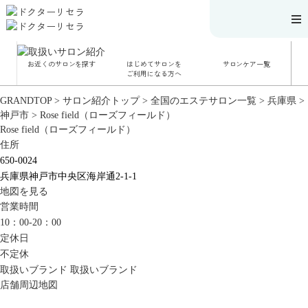
お近くのサロンを探す
はじめてサロンを
サロンケア一覧
サロンでのケアメニ
ご利用になる方へ
ュー
施術別で探す
GRANDTOP
>
サロン紹介トップ
>
全国のエステサロン一覧
お悩み別で探す
>
兵庫県
>
角質ケア
神戸市
>
Rose field（ローズフィールド）
角質ケア｜ポレーシ
Rose field（ローズフィールド）
ョン
毛穴洗浄
住所
毛穴洗浄＆リフトア
ップ
650-0024
ハーブトリートメン
兵庫県神戸市中央区海岸通2-1-1
ト
肌解析
地図を見る
水素トリートメント
営業時間
まこも蒸し
ラジオ波
10：00-20：00
血流チェック
定休日
不定休
取扱いブランド
取扱いブランド
店舗周辺地図