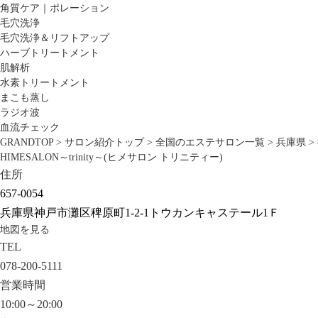
角質ケア｜ポレーション
毛穴洗浄
毛穴洗浄＆リフトアップ
ハーブトリートメント
肌解析
水素トリートメント
まこも蒸し
ラジオ波
血流チェック
GRANDTOP
>
サロン紹介トップ
>
全国のエステサロン一覧
>
兵庫県
>
HIMESALON～trinity～(ヒメサロン トリニティー)
住所
657-0054
兵庫県神戸市灘区稗原町1-2-1トウカンキャステール1Ｆ
地図を見る
TEL
078-200-5111
営業時間
10:00～20:00