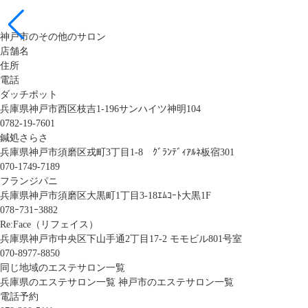
神戸市のその他のサロン
店舗名
住所
電話
ダッチポット
兵庫県神戸市西区枝吉1-196サンハイツ神明104
0782-19-7601
鍼処さらさ
兵庫県神戸市須磨区戎町3丁目1-8 ｸﾞﾗﾝﾃﾞｨｱﾙﾈ板宿301
070-1749-7189
フランジパニ
兵庫県神戸市須磨区大黒町1丁目3-18ｴﾑｺｰﾄ大黒1F
078ｰ731ｰ3882
Re:Face（リフェイス）
兵庫県神戸市中央区下山手通2丁目17-2 モモビル801号室
070-8977-8850
同じ地域のエステサロン一覧
兵庫県のエステサロン一覧
神戸市のエステサロン一覧
電話予約