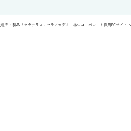
化粧品・製品
リセラテラス
リセラアカデミー
紡生
コーポレート
採用
ECサイト