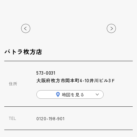
ップ
ハーブトリートメン
ト
肌解析
パトラ枚方店
水素トリートメント
573-0031
大阪府枚方市岡本町4-10井川ビル3Ｆ
住所
まこも蒸し
地図を見る
ラジオ波
0120-198-901
TEL
血流チェック