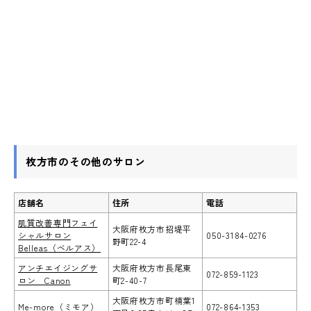
枚方市のその他のサロン
店舗名
住所
電話
肌質改善専門フェイ
大阪府枚方市招堤平
シャルサロン
050-3184-0276
野町22-4
Belleas（ベルアス）
アンチエイジングサ
大阪府枚方市長尾東
072-859-1123
ロン Canon
町2-40-7
大阪府枚方市町楠葉1
Me-more（ミモア）
072-864-1353