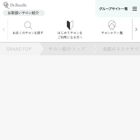
お近くのサロンを探す
はじめてサロンを
サロンケア一覧
サロンでのケアメニ
ご利用になる方へ
ュー
施術別で探す
GRANDTOP
サロン紹介トップ
全国のエステサロ
お悩み別で探す
角質ケア
角質ケア｜ポレーシ
ョン
毛穴洗浄
毛穴洗浄＆リフトア