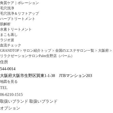
角質ケア｜ポレーション
毛穴洗浄
毛穴洗浄＆リフトアップ
ハーブトリートメント
肌解析
水素トリートメント
まこも蒸し
ラジオ波
血流チェック
GRANDTOP
>
サロン紹介トップ
>
全国のエステサロン一覧
>
大阪府
>
リラクゼーションサロンPalm生野店（パーム）
住所
544-0014
大阪府大阪市生野区巽東1-1-38 JTBマンション203
地図を見る
TEL
06-6210-1515
取扱いブランド
取扱いブランド
オプション