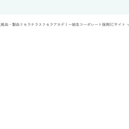
化粧品・製品
リセラテラス
リセラアカデミー
紡生
コーポレート
採用
ECサイト